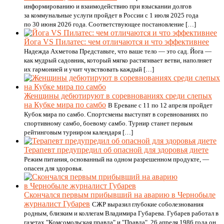
информированию и взаимодействию при взыскании долгов
за коммунальные услуги пройдет в России с 1 июля 2025 года
по 30 июня 2026 года. Соответствующее постановление […]
Йога VS Пилатес: чем отличаются и что эффективнее
Надежда Ахметова Представьте, что ваше тело — это сад. Йога —
как мудрый садовник, который мягко растягивает ветви, наполняет
их гармонией и учит чувствовать каждый […]
Женщины дебютируют в соревнованиях среди слепых
на Кубке мира по самбо
В Ереване с 11 по 12 апреля пройдет
Кубок мира по самбо. Спортсмены выступят в соревнованиях по
спортивному самбо, боевому самбо. Турнир станет первым
рейтинговым турниром календаря […]
Терапевт предупредил об опасной для здоровья диете
Режим питания, основанный на одном разрешенном продукте, —
опасен для здоровья.
Скончался первым прибывший на аварию в Чернобыле
журналист Губарев
СЖР выразил глубокие соболезнования
родным, близким и коллегам Владимира Губарева. Губарев работал в
газетах "Комсомольская правда" и "Правда". 26 апреля 1986 года он