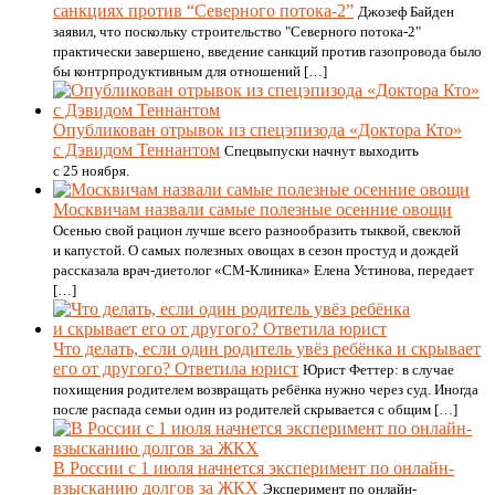
санкциях против “Северного потока-2”
Джозеф Байден
заявил, что поскольку строительство "Северного потока-2"
практически завершено, введение санкций против газопровода было
бы контрпродуктивным для отношений […]
Опубликован отрывок из спецэпизода «Доктора Кто»
с Дэвидом Теннантом
Спецвыпуски начнут выходить
с 25 ноября.
Москвичам назвали самые полезные осенние овощи
Осенью свой рацион лучше всего разнообразить тыквой, свеклой
и капустой. О самых полезных овощах в сезон простуд и дождей
рассказала врач-диетолог «СМ-Клиника» Елена Устинова, передает
[…]
Что делать, если один родитель увёз ребёнка и скрывает
его от другого? Ответила юрист
Юрист Феттер: в случае
похищения родителем возвращать ребёнка нужно через суд. Иногда
после распада семьи один из родителей скрывается с общим […]
В России с 1 июля начнется эксперимент по онлайн-
взысканию долгов за ЖКХ
Эксперимент по онлайн-