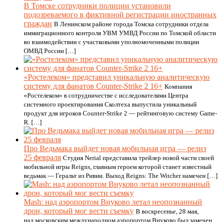
В Томске сотрудники полиции установили
подозреваемого в фиктивной регистрации иностранных
граждан
В Ленинском районе города Томска сотрудники отдела
иммиграционного контроля УВМ УМВД России по Томской области
во взаимодействии с участковыми уполномоченными полиции
ОМВД России […]
«Ростелеком‎» представил уникальную аналитическую
систему для фанатов Counter-Strike 2 16+
Компания
«‎Ростелеком» в сотрудничестве с исследователями Центра
системного проектирования Сколтеха выпустила уникальный
продукт для игроков Counter-Strike 2 — рейтинговую систему Game-
R. […]
Про Ведьмака выйдет новая мобильная игра — релиз
25 февраля
Студия Nerial представила трейлер новой части своей
мобильной игры Reigns, главным героем которой станет известный
ведьмак — Геральт из Ривии. Выход Reigns: The Witcher намечен […]
Mash: над аэропортом Внуково летал неопознанный
дрон, который мог вести съемку
В воскресенье, 28 мая,
над московским международном аэропортом Внуково был замечен