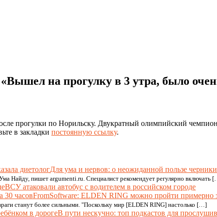
«Вышел на прогулку в 3 утра, было очень
сле прогулки по Норильску. Двукратный олимпийский чемпион 
вьте в закладки
постоянную ссылку
.
Для ума и нервов: о неожиданной пользе черники
 Ума Найду, пишет argumenti.ru. Специалист рекомендует регулярно включать [
ВСУ атаковали автобус с водителем в российском городе
FromSoftware: ELDEN RING можно пройти примерно з
раги станут более сильными. "Поскольку мир [ELDEN RING] настолько […]
В пути нескучно: топ подкастов для прослушив