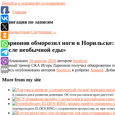
Перейти к основному содержимому
Главная
Навигация по записям
←
Предыдущая
Следующая
→
Ларионов обморозил ноги в Норильске: 
после необычной еды»
Опубликовано
10 апреля, 2026
автором
Sports.ru
Главный тренер СКА Игорь Ларионов получил обморожение по
Запись опубликована автором
Sports.ru
в рубрике
Хоккей
. Доба
More from my site
и снижать риск развития деменции. Об этом рассказала врач-диетолог
перепроходить ELDEN RING с сохранением прогрессии, но при этом в