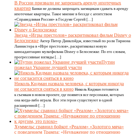
В России призвали не запрещать аренду ипотечных
квартир
Банки не должны запрещать заемщикам сдавать в аренду
ипотечные квартиры. Такое мнение в беседе с агентством
«Справедливая Россия» в Госдуме Сергей […]
Звезда «Игры престолов» раскритиковал фильм Disney о
Белоснежке
Актер Питер Динклэйдж, известный по роли Тириона
Ланнистера в «Игре престолов», раскритиковал новую
киноадаптацию мультфильма Disney о Белоснежке. По его словам,
прогрессивные взгляды […]
Путин
пожелал Украине лучшей участи
Николь Кидман назвала человека, с которым никогда
не согласится сняться в кино
Николь Кидман готовится
к съемкам в новом проекте, где появятся все персонажи, которых
она когда-либо играла. Все эти герои существуют в одной
расширенной […]
Хуммельс сравнил бойкот «Реалом» «Золотого мяча»
с поведением Трампа: «Неуважение по отношению