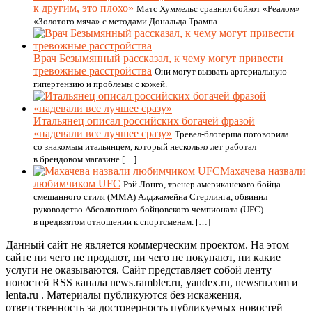
к другим, это плохо»
Матс Хуммельс сравнил бойкот «Реалом»
«Золотого мяча» с методами Дональда Трампа.
Врач Безымянный рассказал, к чему могут привести
тревожные расстройства
Они могут вызвать артериальную
гипертензию и проблемы с кожей.
Итальянец описал российских богачей фразой
«надевали все лучшее сразу»
Тревел-блогерша поговорила
со знакомым итальянцем, который несколько лет работал
в брендовом магазине […]
Махачева назвали
любимчиком UFC
Рэй Лонго, тренер американского бойца
смешанного стиля (MMA) Алджамейна Стерлинга, обвинил
руководство Абсолютного бойцовского чемпионата (UFC)
в предвзятом отношении к спортсменам. […]
Данный сайт не является коммерческим проектом. На этом
сайте ни чего не продают, ни чего не покупают, ни какие
услуги не оказываются. Сайт представляет собой ленту
новостей RSS канала news.rambler.ru, yandex.ru, newsru.com и
lenta.ru . Материалы публикуются без искажения,
ответственность за достоверность публикуемых новостей