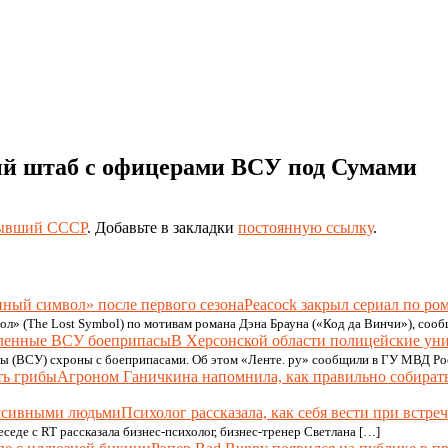
ный штаб с офицерами ВСУ под Сумами
ывший СССР
. Добавьте в закладки
постоянную ссылку
.
Peacock закрыл сериал по ро
ол» (The Lost Symbol) по мотивам романа Дэна Брауна («Код да Винчи»), сооб
В Херсонской области полицейские у
 (ВСУ) схроны с боеприпасами. Об этом «Ленте. ру» сообщили в ГУ МВД Ро
Агроном Ганичкина напомнила, как правильно собират
Психолог рассказала, как себя вести при встр
седе с RT рассказала бизнес-психолог, бизнес-тренер Светлана […]