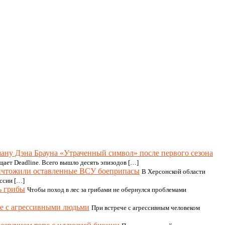
ману Дэна Брауна «Утраченный символ» после первого сезона
щает Deadline. Всего вышло десять эпизодов […]
ничтожили оставленные ВСУ боеприпасы
В Херсонской области
ссии […]
ь грибы
Чтобы поход в лес за грибами не обернулся проблемами
ече с агрессивными людьми
При встрече с агрессивным человеком