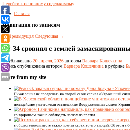
Перейти к основному содержимому
Главная
Навигация по записям
←
Предыдущая
Следующая
→
Су-34 сровнял с землей замаскирован
Опубликовано
20 апреля, 2026
автором
Варвара Кошечкина
Запись опубликована автором
Варвара Кошечкина
в рубрике
Б
More from my site
Пикок решил не продлевать на второй сезон сериал «Утраченный симв
полицейские уничтожили оставленные Вооруженными силами Украины
со здоровьем, важно соблюдать несколько правил.
в общественном месте важно понять характер его эмоций. Об этом в бе