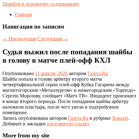
Перейти к основному содержимому
Главная
Навигация по записям
←
Предыдущая
Следующая
→
Судья выжил после попадания шайбы
в голову в матче плей-офф КХЛ
Опубликовано
11 апреля, 2026
автором
Газета.Ru
Шайба попала в голову арбитру второго матча
четвертьфинальной серии плей-офф Кубка Гагарина между
магнитогорским «Металлургом» и нижегородским «Торпедо»
Сергею Морозову, сообщает «Матч ТВ». Инцидент произошел
в конце второго периода. После попадания шайбы арбитру
наложили пластырь, после чего увели в подтрибунное
помещение.
Запись опубликована автором
Газета.Ru
в рубрике
Хоккей
.
Добавьте в закладки
постоянную ссылку
.
More from my site