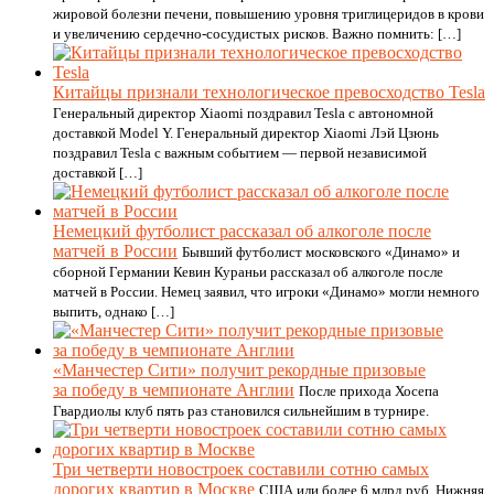
жировой болезни печени, повышению уровня триглицеридов в крови
и увеличению сердечно-сосудистых рисков. Важно помнить: […]
Китайцы признали технологическое превосходство Tesla
Генеральный директор Xiaomi поздравил Tesla с автономной
доставкой Model Y. Генеральный директор Xiaomi Лэй Цзюнь
поздравил Tesla с важным событием — первой независимой
доставкой […]
Немецкий футболист рассказал об алкоголе после
матчей в России
Бывший футболист московского «Динамо» и
сборной Германии Кевин Кураньи рассказал об алкоголе после
матчей в России. Немец заявил, что игроки «Динамо» могли немного
выпить, однако […]
«Манчестер Сити» получит рекордные призовые
за победу в чемпионате Англии
После прихода Хосепа
Гвардиолы клуб пять раз становился сильнейшим в турнире.
Три четверти новостроек составили сотню самых
дорогих квартир в Москве
США или более 6 млрд руб. Нижняя